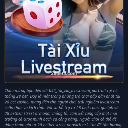
Chào mừng bạn đến với b52_tai_xiu_livestream_portrait tại hệ
thống 28 bet. Đây là một trong những trò chơi hấp dẫn nhất tại
28 bet casino, mang đến cho người chơi trải nghiệm livestream
chân thực và kịch tính. Với sự hỗ trợ từ 28 bett court guelph và
28 bethell street ormond, chúng tôi cam kết cung cấp một môi
trường cá cược minh bạch và công bằng. Người chơi có thể dễ
dàng tham gia từ 28 bethel street norwich nr2 1nr để tận hưởng